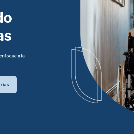
do
as
enfoque a la
arias